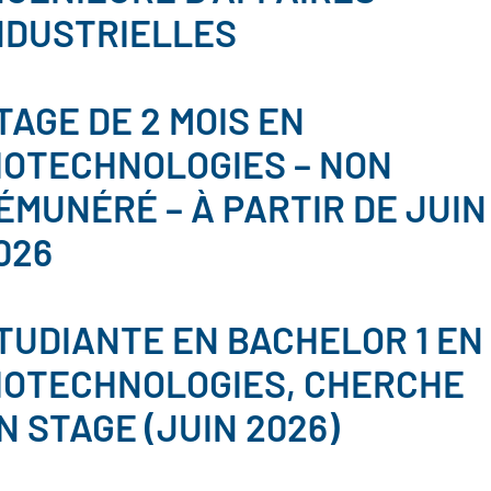
NDUSTRIELLES
TAGE DE 2 MOIS EN
IOTECHNOLOGIES – NON
ÉMUNÉRÉ – À PARTIR DE JUIN
026
TUDIANTE EN BACHELOR 1 EN
IOTECHNOLOGIES, CHERCHE
N STAGE (JUIN 2026)