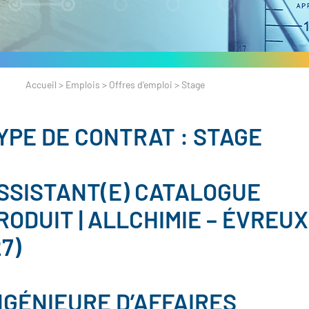
Accueil
>
Emplois
>
Offres d’emploi
>
Stage
YPE DE CONTRAT :
STAGE
SSISTANT(E) CATALOGUE
RODUIT | ALLCHIMIE – ÉVREUX
27)
NGÉNIEURE D’AFFAIRES