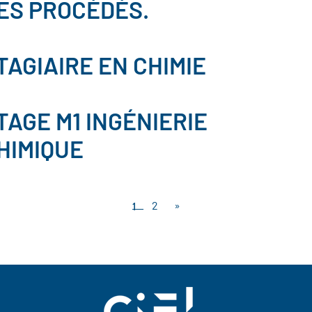
ES PROCÉDÉS.
TAGIAIRE EN CHIMIE
TAGE M1 INGÉNIERIE
HIMIQUE
1
2
»