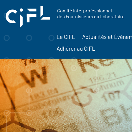
contenu
Panneau de gestion des cookies
principal
Comité Interprofessionnel
des Fournisseurs du Laboratoire
Le CIFL
Actualités et Événe
Adhérer au CIFL