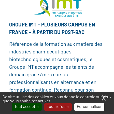
GROUPE IMT – PLUSIEURS CAMPUS EN
FRANCE – À PARTIR DU POST-BAC
Référence de la formation aux métiers des
industries pharmaceutiques,
biotechnologiques et cosmétiques, le
Groupe IMT accompagne les talents de
demain grâce à des cursus
professionnalisants en alternance et en
formation continue. Reconnu pour son
X
Ma
Ce site utilise des cookies et vous donne le contrôle sur ceux
expertise industrielle et sa pédagogie
que vous souhaitez activer
pratique, il prépare aux métiers du
Tout accepter
Tout refuser
Personnaliser
Laboratoire, de la production et de la