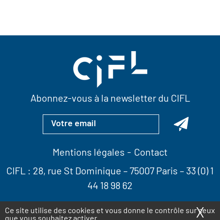
Abonnez-vous à la newsletter du CIFL
Mentions légales
Contact
CIFL :
28, rue St Dominique
– 75007 Paris –
33 (0) 1
44 18 98 62
X
Ma
Ce site utilise des cookies et vous donne le contrôle sur ceux
que vous souhaitez activer