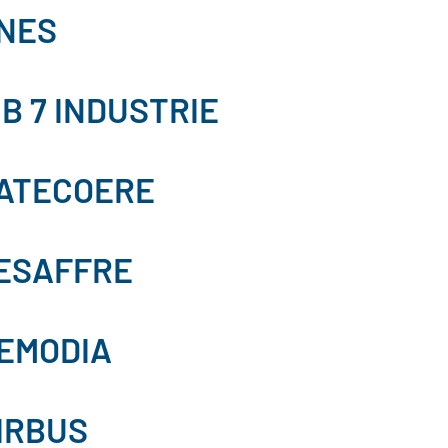
NES
 B 7 INDUSTRIE
ATECOERE
ESAFFRE
EMODIA
IRBUS