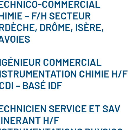
ECHNICO-COMMERCIAL
HIMIE – F/H SECTEUR
RDÈCHE, DRÔME, ISÈRE,
AVOIES
NGÉNIEUR COMMERCIAL
NSTRUMENTATION CHIMIE H/F
 CDI – BASÉ IDF
ECHNICIEN SERVICE ET SAV
TINERANT H/F