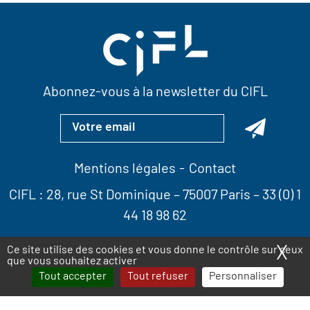
Abonnez-vous à la newsletter du CIFL
Mentions légales
Contact
CIFL :
28, rue St Dominique
– 75007 Paris –
33 (0) 1
44 18 98 62
X
Ma
Ce site utilise des cookies et vous donne le contrôle sur ceux
que vous souhaitez activer
Tout accepter
Tout refuser
Personnaliser