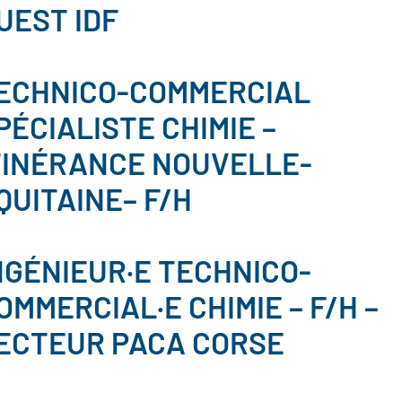
UEST IDF
ECHNICO-COMMERCIAL
PÉCIALISTE CHIMIE –
TINÉRANCE NOUVELLE-
QUITAINE– F/H
NGÉNIEUR·E TECHNICO-
OMMERCIAL·E CHIMIE – F/H –
ECTEUR PACA CORSE