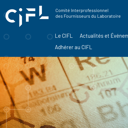
contenu
Panneau de gestion des cookies
principal
Comité Interprofessionnel
des Fournisseurs du Laboratoire
Le CIFL
Actualités et Événe
Adhérer au CIFL