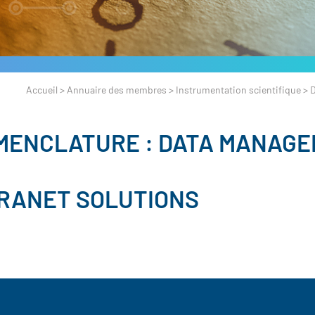
Accueil
>
Annuaire des membres
>
Instrumentation scientifique
>
MENCLATURE :
DATA MANAGE
RANET SOLUTIONS