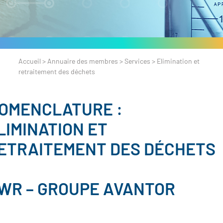
Accueil
>
Annuaire des membres
>
Services
>
Elimination et
retraitement des déchets
OMENCLATURE :
LIMINATION ET
ETRAITEMENT DES DÉCHETS
WR – GROUPE AVANTOR