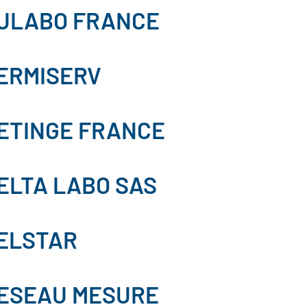
ULABO FRANCE
ERMISERV
ETINGE FRANCE
ELTA LABO SAS
ELSTAR
ESEAU MESURE