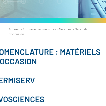
Accueil
>
Annuaire des membres
>
Services
>
Matériels
d'occasion
OMENCLATURE :
MATÉRIELS
'OCCASION
ERMISERV
VOSCIENCES