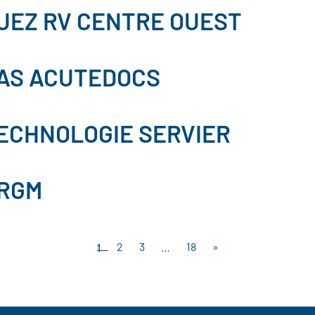
UEZ RV CENTRE OUEST
AS ACUTEDOCS
ECHNOLOGIE SERVIER
RGM
1
2
3
…
18
»