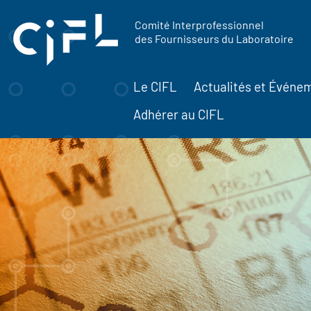
contenu
Panneau de gestion des cookies
principal
Comité Interprofessionnel
des Fournisseurs du Laboratoire
Le CIFL
Actualités et Événe
Adhérer au CIFL