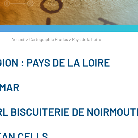
Accueil
>
Cartographie Études
>
Pays de la Loire
ION :
PAYS DE LA LOIRE
IMAR
L BISCUITERIE DE NOIRMOUT
EAN CELLS