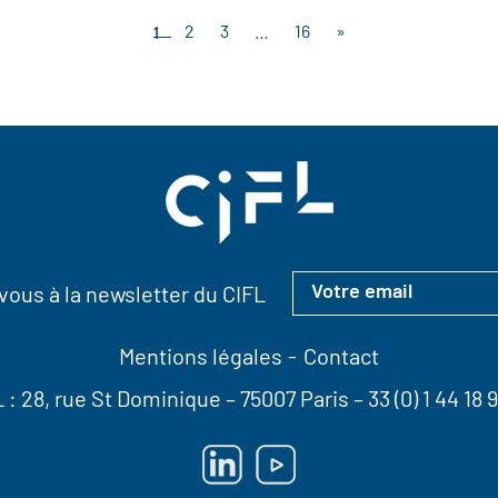
1
2
3
…
16
»
ous à la newsletter du CIFL
Mentions légales
Contact
L :
28, rue St Dominique
– 75007 Paris –
33 (0) 1 44 18 