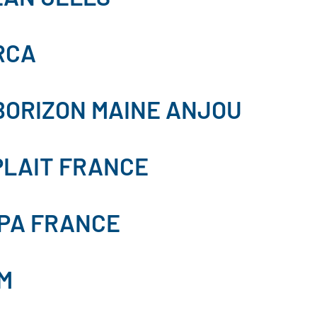
RCA
BORIZON MAINE ANJOU
PLAIT FRANCE
DPA FRANCE
M