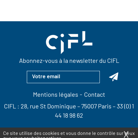
Abonnez-vous à la newsletter du CIFL
Mentions légales
Contact
CIFL :
28, rue St Dominique
– 75007 Paris –
33 (0) 1
44 18 98 62
X
Ma
Ce site utilise des cookies et vous donne le contrôle sur ceux