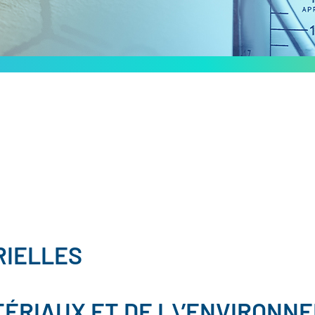
RIELLES
TÉRIAUX ET DE L\’ENVIRONN