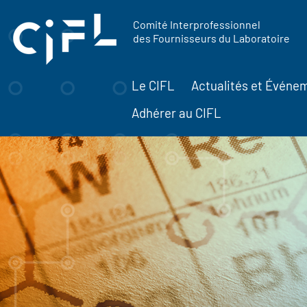
contenu
Panneau de gestion des cookies
principal
Comité Interprofessionnel
des Fournisseurs du Laboratoire
Le CIFL
Actualités et Événe
Adhérer au CIFL