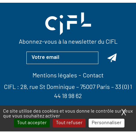
Abonnez-vous à la newsletter du CIFL
Mentions légales
Contact
CIFL :
28, rue St Dominique
– 75007 Paris –
33 (0) 1
44 18 98 62
X
Ma
Ce site utilise des cookies et vous donne le contrôle sur ceux
que vous souhaitez activer
Tout accepter
Tout refuser
Personnaliser