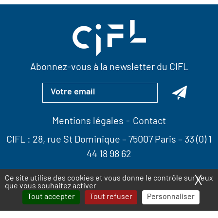
Abonnez-vous à la newsletter du CIFL
Mentions légales
Contact
CIFL :
28, rue St Dominique
– 75007 Paris –
33 (0) 1
44 18 98 62
X
Ma
Ce site utilise des cookies et vous donne le contrôle sur ceux
que vous souhaitez activer
Tout accepter
Tout refuser
Personnaliser