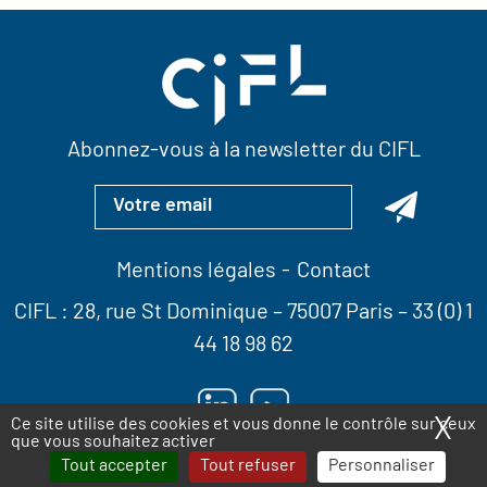
Abonnez-vous à la newsletter du CIFL
Mentions légales
Contact
CIFL :
28, rue St Dominique
– 75007 Paris –
33 (0) 1
44 18 98 62
X
Ma
Ce site utilise des cookies et vous donne le contrôle sur ceux
que vous souhaitez activer
Tout accepter
Tout refuser
Personnaliser