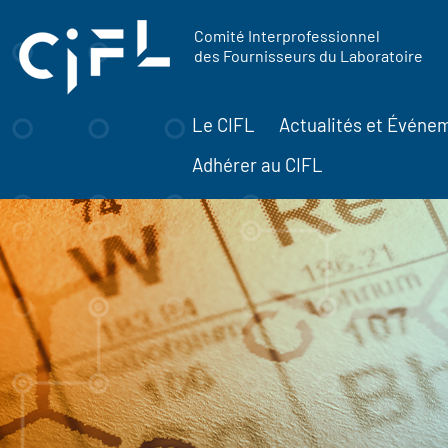
contenu
Panneau de gestion des cookies
principal
Comité Interprofessionnel
des Fournisseurs du Laboratoire
Le CIFL
Actualités et Événe
Adhérer au CIFL