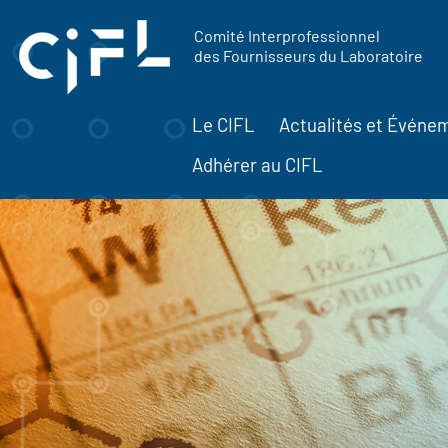
contenu
Panneau de gestion des cookies
principal
Comité Interprofessionnel
des Fournisseurs du Laboratoire
Le CIFL
Actualités et Événe
Adhérer au CIFL