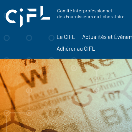
contenu
Panneau de gestion des cookies
principal
Comité Interprofessionnel
des Fournisseurs du Laboratoire
Le CIFL
Actualités et Événe
Adhérer au CIFL