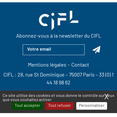
Abonnez-vous à la newsletter du CIFL
Mentions légales
Contact
CIFL :
28, rue St Dominique
– 75007 Paris –
33 (0) 1
44 18 98 62
X
Ma
Ce site utilise des cookies et vous donne le contrôle sur ceux
que vous souhaitez activer
Tout accepter
Tout refuser
Personnaliser