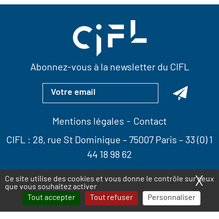
Abonnez-vous à la newsletter du CIFL
Mentions légales
Contact
CIFL :
28, rue St Dominique
– 75007 Paris –
33 (0) 1
44 18 98 62
X
Ma
Ce site utilise des cookies et vous donne le contrôle sur ceux
que vous souhaitez activer
Tout accepter
Tout refuser
Personnaliser