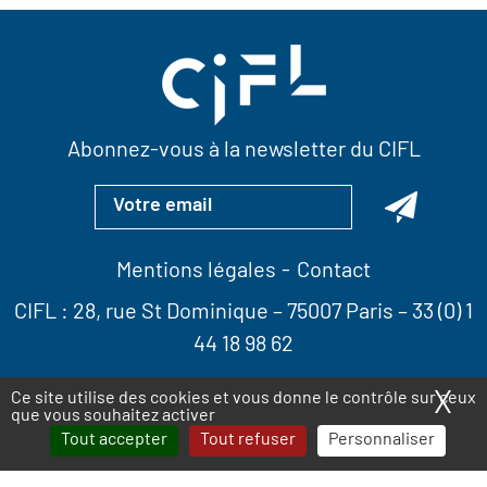
Abonnez-vous à la newsletter du CIFL
Mentions légales
Contact
CIFL :
28, rue St Dominique
– 75007 Paris –
33 (0) 1
44 18 98 62
X
Ma
Ce site utilise des cookies et vous donne le contrôle sur ceux
que vous souhaitez activer
Tout accepter
Tout refuser
Personnaliser