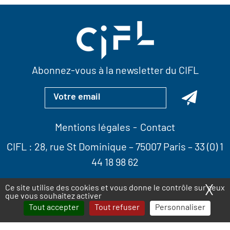
Abonnez-vous à la newsletter du CIFL
Mentions légales
Contact
CIFL :
28, rue St Dominique
– 75007 Paris –
33 (0) 1
44 18 98 62
X
Ma
Ce site utilise des cookies et vous donne le contrôle sur ceux
que vous souhaitez activer
Tout accepter
Tout refuser
Personnaliser