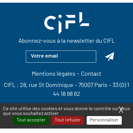
Abonnez-vous à la newsletter du CIFL
Mentions légales
Contact
CIFL :
28, rue St Dominique
– 75007 Paris –
33 (0) 1
44 18 98 62
X
Ma
Ce site utilise des cookies et vous donne le contrôle sur ceux
que vous souhaitez activer
Tout accepter
Tout refuser
Personnaliser