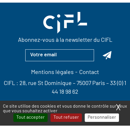
Abonnez-vous à la newsletter du CIFL
Mentions légales
Contact
CIFL :
28, rue St Dominique
– 75007 Paris –
33 (0) 1
44 18 98 62
X
Ma
Ce site utilise des cookies et vous donne le contrôle sur ceux
que vous souhaitez activer
Tout accepter
Tout refuser
Personnaliser