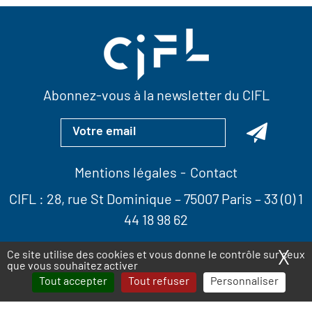
Abonnez-vous à la newsletter du CIFL
Mentions légales
Contact
CIFL :
28, rue St Dominique
– 75007 Paris –
33 (0) 1
44 18 98 62
X
Ma
Ce site utilise des cookies et vous donne le contrôle sur ceux
que vous souhaitez activer
Tout accepter
Tout refuser
Personnaliser