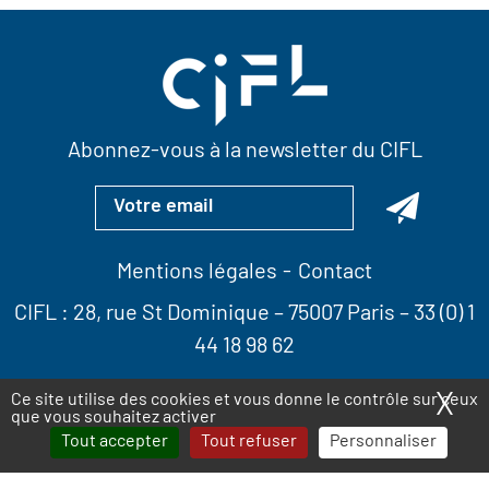
Abonnez-vous à la newsletter du CIFL
Mentions légales
Contact
CIFL :
28, rue St Dominique
– 75007 Paris –
33 (0) 1
44 18 98 62
X
Ma
Ce site utilise des cookies et vous donne le contrôle sur ceux
que vous souhaitez activer
Tout accepter
Tout refuser
Personnaliser