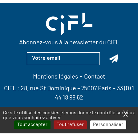
Abonnez-vous à la newsletter du CIFL
Mentions légales
Contact
CIFL :
28, rue St Dominique
– 75007 Paris –
33 (0) 1
44 18 98 62
X
Ma
Ce site utilise des cookies et vous donne le contrôle sur ceux
que vous souhaitez activer
Tout accepter
Tout refuser
Personnaliser