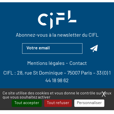
Abonnez-vous à la newsletter du CIFL
Mentions légales
Contact
CIFL :
28, rue St Dominique
– 75007 Paris –
33 (0) 1
44 18 98 62
X
Ma
Ce site utilise des cookies et vous donne le contrôle sur ceux
que vous souhaitez activer
Tout accepter
Tout refuser
Personnaliser