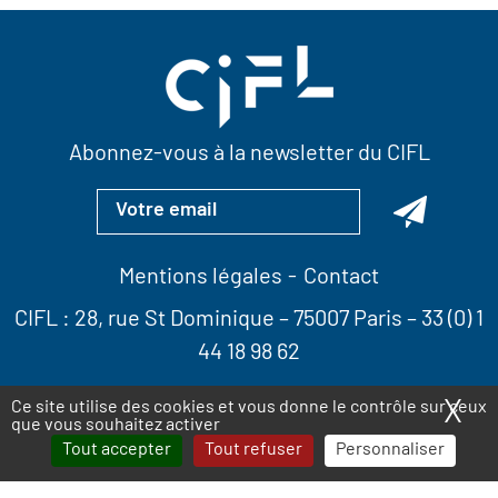
Abonnez-vous à la newsletter du CIFL
Mentions légales
Contact
CIFL :
28, rue St Dominique
– 75007 Paris –
33 (0) 1
44 18 98 62
X
Ma
Ce site utilise des cookies et vous donne le contrôle sur ceux
que vous souhaitez activer
Tout accepter
Tout refuser
Personnaliser