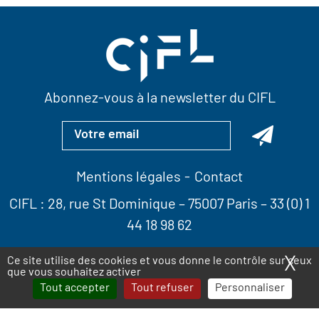
Abonnez-vous à la newsletter du CIFL
Mentions légales
Contact
CIFL :
28, rue St Dominique
– 75007 Paris –
33 (0) 1
44 18 98 62
X
Ma
Ce site utilise des cookies et vous donne le contrôle sur ceux
que vous souhaitez activer
Tout accepter
Tout refuser
Personnaliser