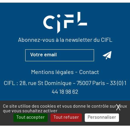
Abonnez-vous à la newsletter du CIFL
Mentions légales
Contact
CIFL :
28, rue St Dominique
– 75007 Paris –
33 (0) 1
44 18 98 62
X
Ma
Ce site utilise des cookies et vous donne le contrôle sur ceux
que vous souhaitez activer
Tout accepter
Tout refuser
Personnaliser