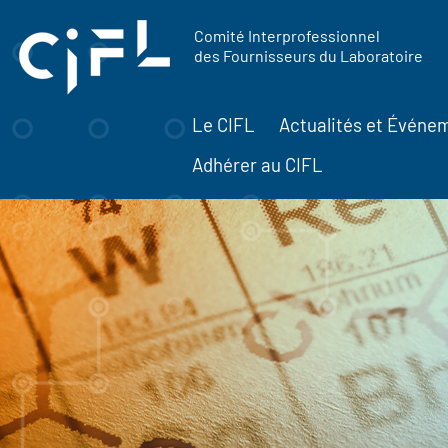
contenu
Panneau de gestion des cookies
principal
Comité Interprofessionnel
des Fournisseurs du Laboratoire
Le CIFL
Actualités et Événe
Adhérer au CIFL