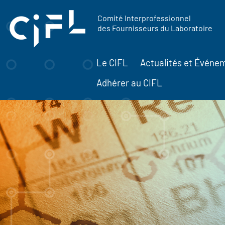
contenu
Panneau de gestion des cookies
principal
Comité Interprofessionnel
des Fournisseurs du Laboratoire
Le CIFL
Actualités et Événe
Adhérer au CIFL