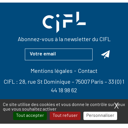
Abonnez-vous à la newsletter du CIFL
Mentions légales
Contact
CIFL :
28, rue St Dominique
– 75007 Paris –
33 (0) 1
44 18 98 62
X
Ma
Ce site utilise des cookies et vous donne le contrôle sur ceux
que vous souhaitez activer
Tout accepter
Tout refuser
Personnaliser