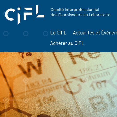
contenu
Panneau de gestion des cookies
principal
Comité Interprofessionnel
des Fournisseurs du Laboratoire
Le CIFL
Actualités et Événe
Adhérer au CIFL