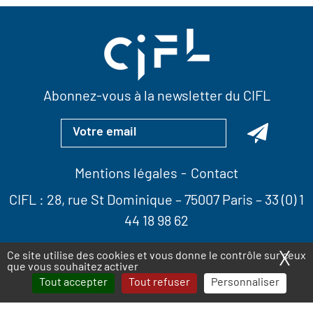
Abonnez-vous à la newsletter du CIFL
Mentions légales
Contact
CIFL :
28, rue St Dominique
– 75007 Paris –
33 (0) 1
44 18 98 62
X
Ma
Ce site utilise des cookies et vous donne le contrôle sur ceux
que vous souhaitez activer
Tout accepter
Tout refuser
Personnaliser