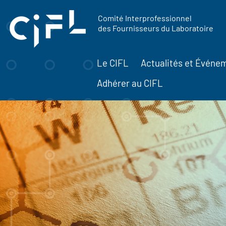
contenu
Panneau de gestion des cookies
principal
Comité Interprofessionnel
des Fournisseurs du Laboratoire
Le CIFL
Actualités et Événe
Adhérer au CIFL