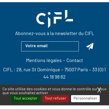
Abonnez-vous à la newsletter du CIFL
Mentions légales
Contact
CIFL :
28, rue St Dominique
– 75007 Paris –
33 (0) 1
44 18 98 62
X
Ma
Ce site utilise des cookies et vous donne le contrôle sur ceux
que vous souhaitez activer
Tout accepter
Tout refuser
Personnaliser