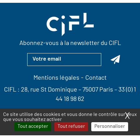
Abonnez-vous à la newsletter du CIFL
Mentions légales
Contact
CIFL :
28, rue St Dominique
– 75007 Paris –
33 (0) 1
44 18 98 62
X
Ma
Ce site utilise des cookies et vous donne le contrôle sur ceux
que vous souhaitez activer
Tout accepter
Tout refuser
Personnaliser