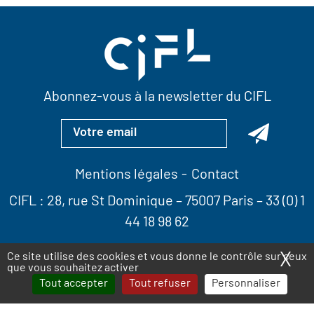
Abonnez-vous à la newsletter du CIFL
Mentions légales
Contact
CIFL :
28, rue St Dominique
– 75007 Paris –
33 (0) 1
44 18 98 62
X
Ma
Ce site utilise des cookies et vous donne le contrôle sur ceux
que vous souhaitez activer
Tout accepter
Tout refuser
Personnaliser