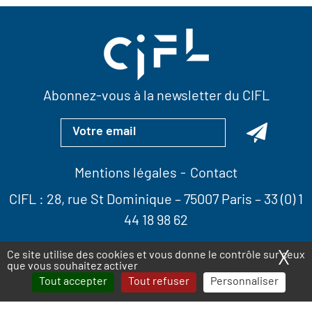
Abonnez-vous à la newsletter du CIFL
Mentions légales
Contact
CIFL :
28, rue St Dominique
– 75007 Paris –
33 (0) 1
44 18 98 62
X
Ma
Ce site utilise des cookies et vous donne le contrôle sur ceux
que vous souhaitez activer
Tout accepter
Tout refuser
Personnaliser