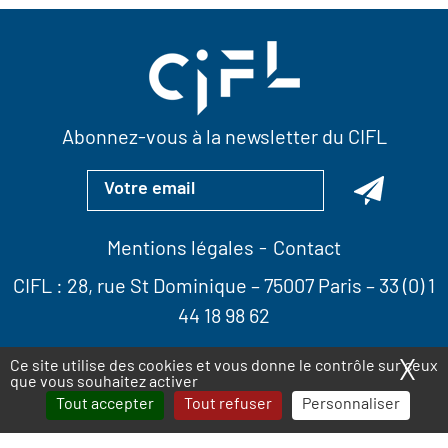
Abonnez-vous à la newsletter du CIFL
Mentions légales
Contact
CIFL :
28, rue St Dominique
– 75007 Paris –
33 (0) 1
44 18 98 62
X
Ma
Ce site utilise des cookies et vous donne le contrôle sur ceux
que vous souhaitez activer
Tout accepter
Tout refuser
Personnaliser