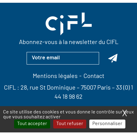
Abonnez-vous à la newsletter du CIFL
Mentions légales
Contact
CIFL :
28, rue St Dominique
– 75007 Paris –
33 (0) 1
44 18 98 62
X
Ma
Ce site utilise des cookies et vous donne le contrôle sur ceux
que vous souhaitez activer
Tout accepter
Tout refuser
Personnaliser