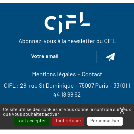
Abonnez-vous à la newsletter du CIFL
Mentions légales
Contact
CIFL :
28, rue St Dominique
– 75007 Paris –
33 (0) 1
44 18 98 62
X
Ma
Ce site utilise des cookies et vous donne le contrôle sur ceux
que vous souhaitez activer
Tout accepter
Tout refuser
Personnaliser