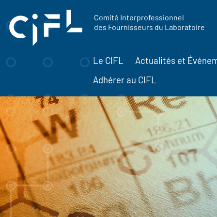
contenu
Panneau de gestion des cookies
principal
Comité Interprofessionnel
des Fournisseurs du Laboratoire
Le CIFL
Actualités et Événe
Adhérer au CIFL