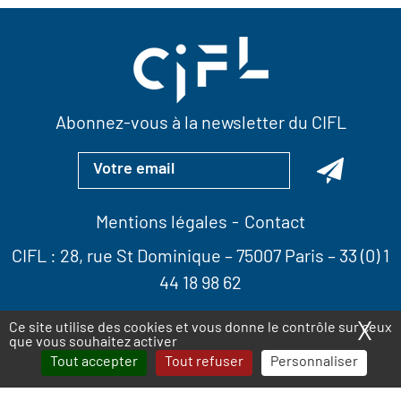
Abonnez-vous à la newsletter du CIFL
Mentions légales
Contact
CIFL :
28, rue St Dominique
– 75007 Paris –
33 (0) 1
44 18 98 62
X
Ma
Ce site utilise des cookies et vous donne le contrôle sur ceux
que vous souhaitez activer
Tout accepter
Tout refuser
Personnaliser