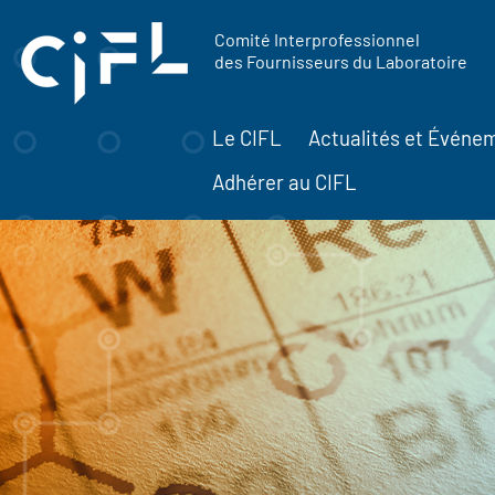
contenu
Panneau de gestion des cookies
principal
Comité Interprofessionnel
des Fournisseurs du Laboratoire
Le CIFL
Actualités et Événe
Adhérer au CIFL