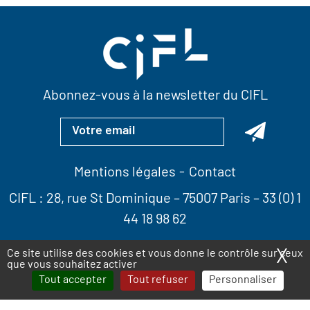
Abonnez-vous à la newsletter du CIFL
Mentions légales
Contact
CIFL :
28, rue St Dominique
– 75007 Paris –
33 (0) 1
44 18 98 62
X
Ma
Ce site utilise des cookies et vous donne le contrôle sur ceux
que vous souhaitez activer
Tout accepter
Tout refuser
Personnaliser